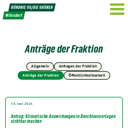
Weiter
BÜNDNIS 90/DIE GRÜNEN
zum
Wilnsdorf
Inhalt
Anträge der Fraktion
Allgemein
Anfragen der Fraktion
Anträge der Fraktion
Öffentlichkeitsarbeit
14. Juni 2026
Antrag: Klimatische Auswirkungen in Beschlussvorlagen
sichtbar machen