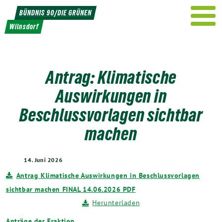
Weiter
BÜNDNIS 90/DIE GRÜNEN
zum
Wilnsdorf
Inhalt
Antrag: Klimatische
Auswirkungen in
Beschlussvorlagen sichtbar
machen
14. Juni 2026
Antrag Klimatische Auswirkungen in Beschlussvorlagen
sichtbar machen FINAL 14.06.2026 PDF
Herunterladen
Anträge der Fraktion